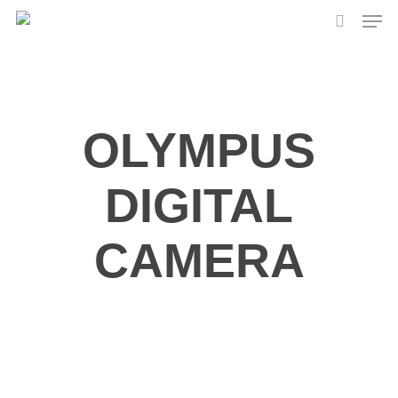
Skip
Men
to
search
main
content
OLYMPUS
DIGITAL
CAMERA