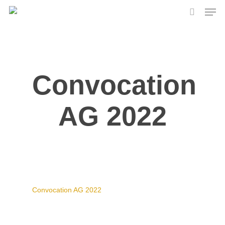
Skip
Men
to
search
main
content
Convocation
AG 2022
Convocation AG 2022