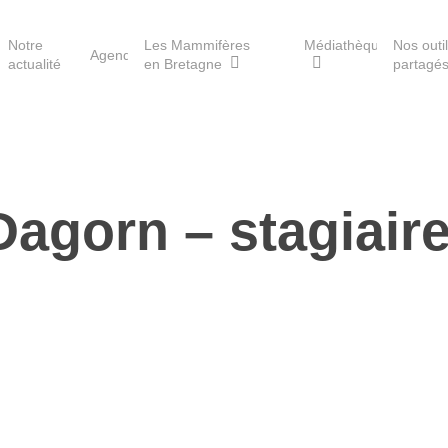
Notre
Les Mammifères
Médiathèque
Nos outi
Agenda
actualité
en Bretagne
partagé
Les réserves du GMB
Dagorn – stagiai
Les Havres de paix pour la
loutre
Les Refuges pour les
chauves-souris
Le Fonds pour les
Mammifères
Aménagement du territoire