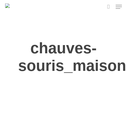
Skip
Men
to
search
main
content
chauves-
souris_maison