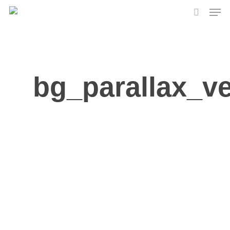
Skip
Men
to
search
main
content
bg_parallax_ve