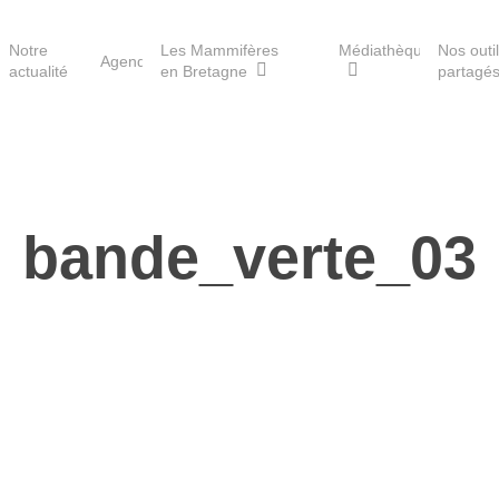
Notre
Les Mammifères
Médiathèque
Nos outi
Agenda
actualité
en Bretagne
partagé
Les réserves du GMB
bande_verte_03
Les Havres de paix pour la
loutre
Les Refuges pour les
chauves-souris
Le Fonds pour les
Mammifères
Aménagement du territoire