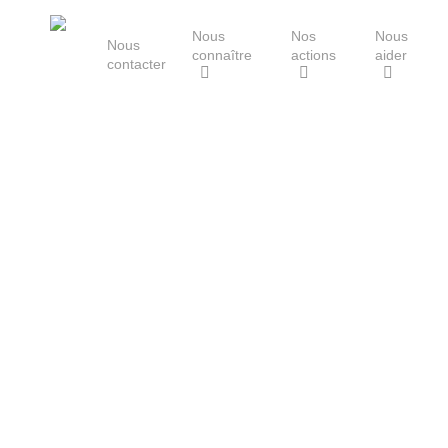
Skip
Nous
Nos
Nous
to
Nous
connaître
actions
aider
main
contacter
content
Le Groupe Mammalogique
Breton
Hit enter to search or ESC to close