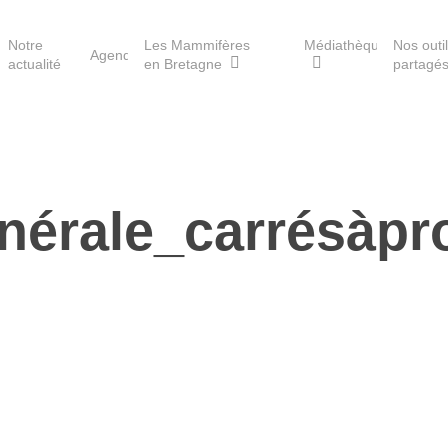
Notre
Les Mammifères
Médiathèque
Nos outi
Agenda
actualité
en Bretagne
partagé
Les réserves du GMB
nérale_carrésàpr
Les Havres de paix pour la
loutre
Les Refuges pour les
chauves-souris
Le Fonds pour les
Mammifères
Aménagement du territoire