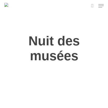
Skip
Men
to
search
main
content
Nuit des
musées